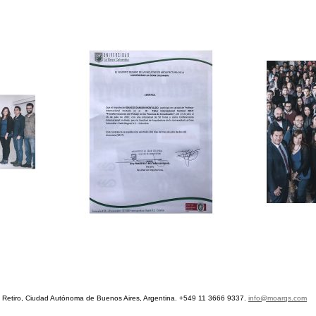
etiro, Ciudad Autónoma de Buenos Aires, Argentina. +549 11 3666 9337.
info@moarqs.com