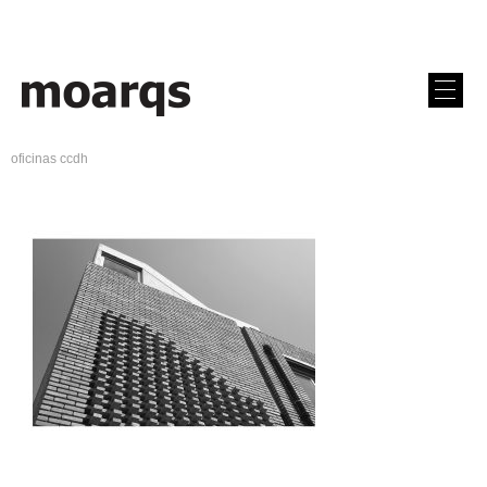
oficinas ccdh