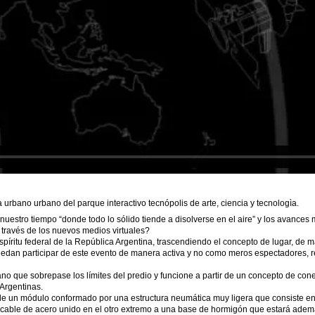
rbano urbano del parque interactivo tecnópolis de arte, ciencia y tecnologìa.
stro tiempo “donde todo lo sólido tiende a disolverse en el aire” y los avances 
 través de los nuevos medios virtuales?
íritu federal de la República Argentina, trascendiendo el concepto de lugar, de 
edan participar de este evento de manera activa y no como meros espectadores, r
ue sobrepase los límites del predio y funcione a partir de un concepto de conectiv
Argentinas.
e un módulo conformado por una estructura neumática muy ligera que consiste en
 cable de acero unido en el otro extremo a una base de hormigón que estará ademá