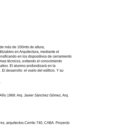
, de más de 100mts de altura,
ilizables en Arquitectura, mediante el
ensificando en los dispositivos de cerramiento
emas técnicos, evitando el conocimiento
mativo. El alumno profundizará en la
El desarrollo: el vuelo del edificio. Y su
.
 1968. Arq. Javier Sánchez Gómez, Arq.
es, arquitectos.Cerrito 740, CABA. Proyecto