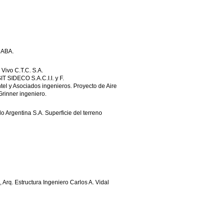
 CABA.
 Vivo C.T.C. S.A.
T SIDECO S.A.C.I.I. y F.
ntel y Asociados ingenieros. Proyecto de Aire
Grinner ingeniero.
alo Argentina S.A. Superficie del terreno
, Arq. Estructura Ingeniero Carlos A. Vidal