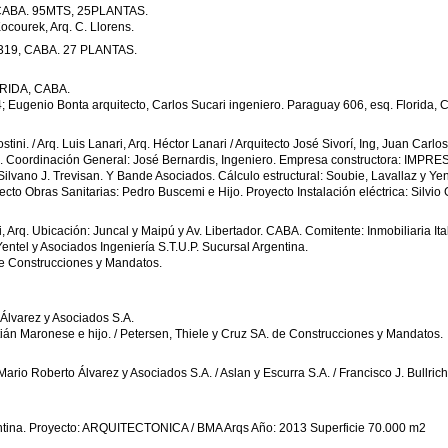
CABA. 95MTS, 25PLANTAS.
Kocourek, Arq. C. Llorens.
19, CABA. 27 PLANTAS.
RIDA, CABA.
4; Eugenio Bonta arquitecto, Carlos Sucari ingeniero. Paraguay 606, esq. Florida,
ni. / Arq. Luis Lanari, Arq. Héctor Lanari / Arquitecto José Sivorí, Ing, Juan Carlos
ro. Coordinación General: José Bernardis, Ingeniero. Empresa constructora: IMPRESI
Silvano J. Trevisan. Y Bande Asociados. Cálculo estructural: Soubie, Lavallaz y Ye
to Obras Sanitarias: Pedro Buscemi e Hijo. Proyecto Instalación eléctrica: Silvio 
ri, Arq. Ubicación: Juncal y Maipú y Av. Libertador. CABA. Comitente: Inmobiliaria It
Yentel y Asociados Ingeniería S.T.U.P. Sucursal Argentina.
de Construcciones y Mandatos.
Álvarez y Asociados S.A.
tián Maronese e hijo. / Petersen, Thiele y Cruz SA. de Construcciones y Mandatos.
ario Roberto Álvarez y Asociados S.A. / Aslan y Escurra S.A. / Francisco J. Bullrich
ntina. Proyecto: ARQUITECTONICA / BMA Arqs Año: 2013 Superficie 70.000 m2