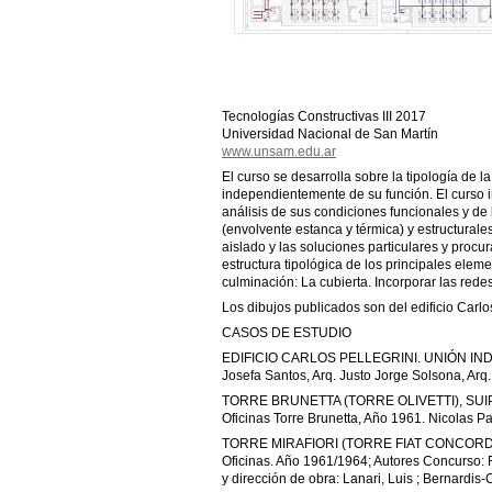
Tecnologías Constructivas III 2017
Universidad Nacional de San Martín
www.unsam.edu.ar
El curso se desarrolla sobre la tipología de 
independientemente de su función. El curso im
análisis de sus condiciones funcionales y de l
(envolvente estanca y térmica) y estructural
aislado y las soluciones particulares y procu
estructura tipológica de los principales eleme
culminación: La cubierta. Incorporar las redes
Los dibujos publicados son del edificio Carlo
CASOS DE ESTUDIO
EDIFICIO CARLOS PELLEGRINI. UNIÓN INDUS
Josefa Santos, Arq. Justo Jorge Solsona, Arq.
TORRE BRUNETTA (TORRE OLIVETTI), SUIP
Oficinas Torre Brunetta, Año 1961. Nicolas P
TORRE MIRAFIORI (TORRE FIAT CONCORD).
Oficinas. Año 1961/1964; Autores Concurso: 
y dirección de obra: Lanari, Luis ; Bernardis-