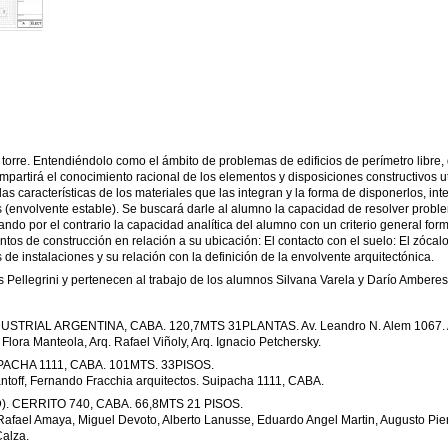
la torre. Entendiéndolo como el ámbito de problemas de edificios de perímetro libre
partirá el conocimiento racional de los elementos y disposiciones constructivos ut
as características de los materiales que las integran y la forma de disponerlos, int
es (envolvente estable). Se buscará darle al alumno la capacidad de resolver probl
rando por el contrario la capacidad analítica del alumno con un criterio general for
ntos de construcción en relación a su ubicación: El contacto con el suelo: El zócalo. 
 de instalaciones y su relación con la definición de la envolvente arquitectónica.
s Pellegrini y pertenecen al trabajo de los alumnos Silvana Varela y Darío Amberes
TRIAL ARGENTINA, CABA. 120,7MTS 31PLANTAS. Av. Leandro N. Alem 1067. Año
 Flora Manteola, Arq. Rafael Viñoly, Arq. Ignacio Petchersky.
ACHA 1111, CABA. 101MTS. 33PISOS.
antoff, Fernando Fracchia arquitectos. Suipacha 1111, CABA.
 CERRITO 740, CABA. 66,8MTS 21 PISOS.
Rafael Amaya, Miguel Devoto, Alberto Lanusse, Eduardo Angel Martin, Augusto Pier
Calza.