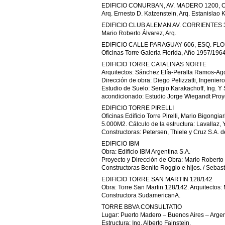
EDIFICIO CONURBAN, AV. MADERO 1200, 
Arq. Ernesto D. Katzenstein, Arq. Estanislao 
EDIFICIO CLUB ALEMAN AV. CORRIENTES 3
Mario Roberto Álvarez, Arq.
EDIFICIO CALLE PARAGUAY 606, ESQ. FLO
Oficinas Torre Galeria Florida, Año 1957/196
EDIFICIO TORRE CATALINAS NORTE
Arquitectos: Sánchez Elía-Peralta Ramos-Agosti
Dirección de obra: Diego Pelizzatti, Ingenie
Estudio de Suelo: Sergio Karakachoff, Ing. Y 
acondicionado: Estudio Jorge Wiegandt Proyec
EDIFICIO TORRE PIRELLI
Oficinas Edificio Torre Pirelli, Mario Bigongia
5.000M2. Cálculo de la estructura: Lavallaz, 
Constructoras: Petersen, Thiele y Cruz S.A. 
EDIFICIO IBM
Obra: Edificio IBM Argentina S.A.
Proyecto y Dirección de Obra: Mario Roberto 
Constructoras Benito Roggio e hijos. / Sebas
EDIFICIO TORRE SAN MARTIN 128/142
Obra: Torre San Martin 128/142. Arquitectos: M
Constructora SudamericanA.
TORRE BBVA CONSULTATIO
Lugar: Puerto Madero – Buenos Aires – Arge
Estructura: Ing. Alberto Fainstein.