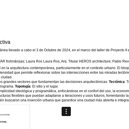
ctiva
nea llevado a cabo el 3 de Octubre de 2024, en el marco del taller de Proyecto II 
 FAR frohn&rojas; Laura Ros Laura Ros, Arq. Titular HEROS architecture; Pablo Revelo
 en la arquitectura contemporánea, particularmente en el contexto urbano. El blo
a densidad que permite reflexionar sobre las intersecciones entre las miradas tectón
 ciudad.
tres grandes vectores que fundamentan las decisiones arquitectónicas:
Tectónica
: 
 programa.
Topología
: El sitio y el lugar.
mplicidad ideológica y programática, enfocándose en el confort del uso, la economía
cturas flexibles que puedan adaptarse a iteraciones y usos futuros, fomentando la s
ién buscaron una inserción urbana que garantice una ciudad más abierta e integra